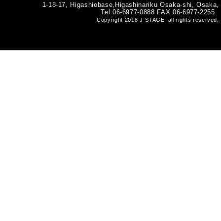
1-18-17, Higashiobase,Higashinariku Osaka-shi, Osaka,
Tel.06-6977-0888 FAX.06-6977-2255
Copyright 2018 J-STAGE, all rights reserved.