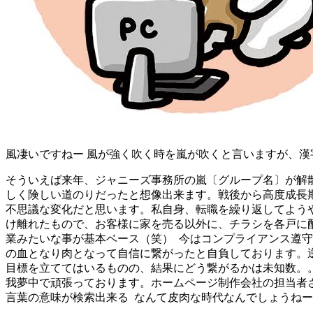
風凄いですねー 風が強く吹く時を嵐が吹くと言いますが、漢
そういえば来年、ジャニーズ事務所の嵐〔グループ名〕が解
しく険しい道のりだったと想像出来ます。戦後から高度成長
不思議な変化だと思います。私自身、転職を繰り返してよう
け離れたもので、お客様に家を売る以外に、チラシを各戸に配
業みたいな事が基本ベース（笑） 今はコンプライアンス遵
の血となり肉となって自信に繋がったと自負しております。逆に
目標を立ててはいるものの、結果にどう繋がるかは未知数。
我夢中で頑張っております。ホームページ制作会社の担当者
言葉の意味が検索出来る なんて皮肉な時代なんでしょうねー