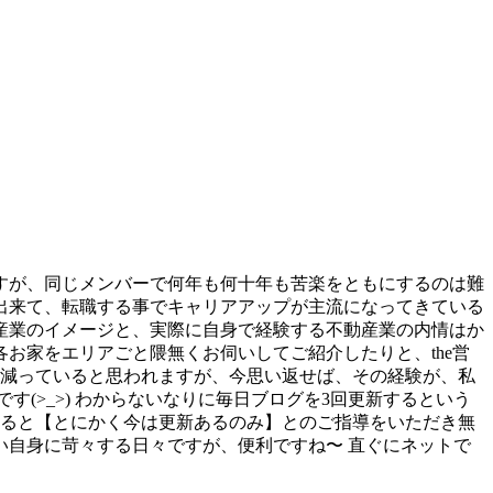
すが、同じメンバーで何年も何十年も苦楽をともにするのは難
出来て、転職する事でキャリアアップが主流になってきている
産業のイメージと、実際に自身で経験する不動産業の内情はか
お家をエリアごと隈無くお伺いしてご紹介したりと、the営
は減っていると思われますが、今思い返せば、その経験が、私
(>_>) わからないなりに毎日ブログを3回更新するという
すると【とにかく今は更新あるのみ】とのご指導をいただき無
自身に苛々する日々ですが、便利ですね〜 直ぐにネットで