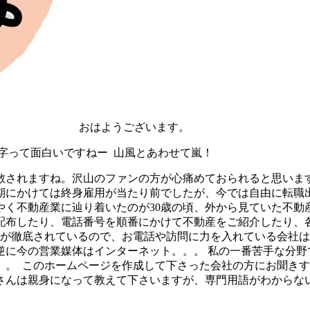
おはようございます。
字って面白いですねー 山風とあわせて嵐！
散されますね。沢山のファンの方が心痛めておられると思いま
期にかけては終身雇用が当たり前でしたが、今では自由に転職
やく不動産業に辿り着いたのが30歳の頃、外から見ていた不動
布したり、電話番号を順番にかけて不動産をご紹介したり、各
守が徹底されているので、お電話や訪問に力を入れている会社
今の営業媒体はインターネット。。。 私の一番苦手な分野です
。。 このホームページを作成して下さった会社の方にお聞き
さんは親身になって教えて下さいますが、専門用語がわからない