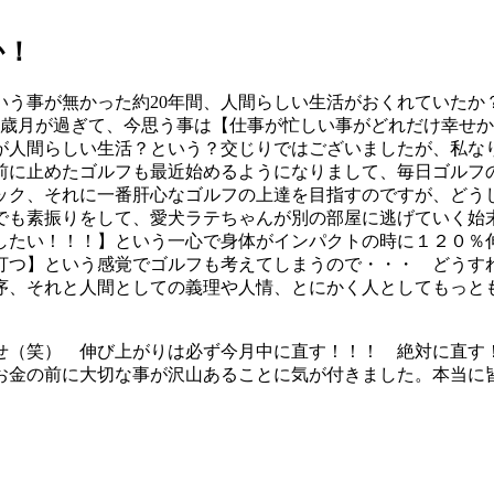
か！
いう事が無かった約20年間、人間らしい生活がおくれていた
う歳月が過ぎて、今思う事は【仕事が忙しい事がどれだけ幸せ
が人間らしい生活？という？交じりではございましたが、私な
年前に止めたゴルフも最近始めるようになりまして、毎日ゴルフ
ック、それに一番肝心なゴルフの上達を目指すのですが、どう
でも素振りをして、愛犬ラテちゃんが別の部屋に逃げていく始
したい！！！】という一心で身体がインパクトの時に１２０％
打つ】という感覚でゴルフも考えてしまうので・・・ どうす
序、それと人間としての義理や人情、とにかく人としてもっと
せ（笑） 伸び上がりは必ず今月中に直す！！！ 絶対に直す
お金の前に大切な事が沢山あることに気が付きました。本当に