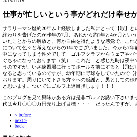
2019/11/18
仕事が忙しいという事がどれだけ幸せ
サラリーマン歴約20年以上経験しました私にとって【暇】と
終わりを告げたのが昨年の7月、あれから約1年と4か月とい
いたことからの解放と、何か自由を得たような感覚で、これ
について色々と考えながらの1年でございました。今から7
中になってしまう性分でして、ゴルフクラブからウェアやバ
ぐちゃになっております（笑） これだ！と感じた時は夜中
うのですが、いざ練習場に行ってボールを前にすると【飛ば
なると思っているのですが、幼年期に野球をしていたので【
おります。周りにいて下さる方々への感謝と、男としての秩
と思います。ついでにゴルフ上達目指します！！！
このブログを見て興味がある方は是非ゴルフお誘い下さいま
代は今月〇〇〇万円売り上げ目標・・・ だったんですが、
< before
next >
back