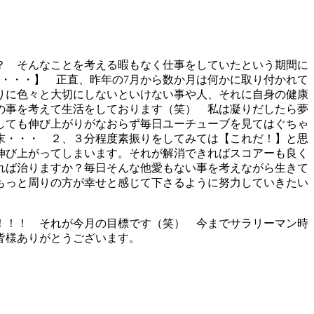
か？ そんなことを考える暇もなく仕事をしていたという期間に
か・・・】 正直、昨年の7月から数か月は何かに取り付かれて
りに色々と大切にしないといけない事や人、それに自身の健康
の事を考えて生活をしております（笑） 私は凝りだしたら夢
しても伸び上がりがなおらず毎日ユーチューブを見てはぐちゃ
末・・・ ２、３分程度素振りをしてみては【これだ！】と思
伸び上がってしまいます。それが解消できればスコアーも良く
れば治りますか？毎日そんな他愛もない事を考えながら生きて
もっと周りの方が幸せと感じて下さるように努力していきたい
！！！ それが今月の目標です（笑） 今までサラリーマン時
皆様ありがとうございます。