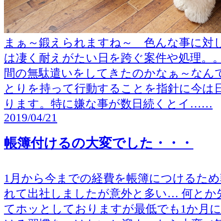
まぁ～鍛えられますね～ 色んな事に対
は凄く耐えがたい日を跨ぐ案件や処理。
間の無駄遣いをしてきたのかなぁ～なん
とりを持って行動することを指針に今は
ります。特に嫌な事が数日続くとイ……
2019/04/21
帳簿付けるの大変でした・・・
1月から今までの経費を帳簿につけるため
れて出社しましたが意外と多い… 何とか
てホッとしておりますが最低でも1か月