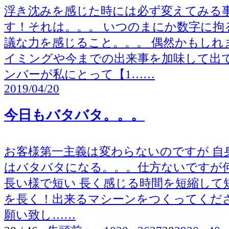
浮き沈みを感じた時には必ず変えてみる
す！それは。。。 いつのまにか数字に拘
議な力を感じること。。。 偶然かもしれ
イミングや今までの出来事を加味して出
ンバーが私にとって【1……
2019/04/20
今日もバタバタ。。。
お客様第一主義は変わらないのですが 自
はバタバタになる。。。仕方ないですが
長い様で短い 長く感じる時間を短縮して
を長く！出来るマシーンをつくってくださ
願い致し……